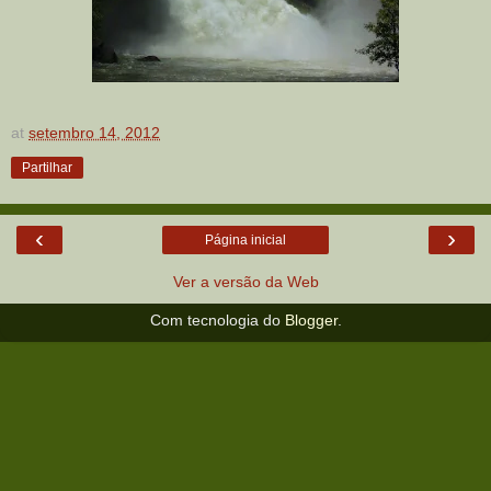
at
setembro 14, 2012
Partilhar
‹
›
Página inicial
Ver a versão da Web
Com tecnologia do
Blogger
.