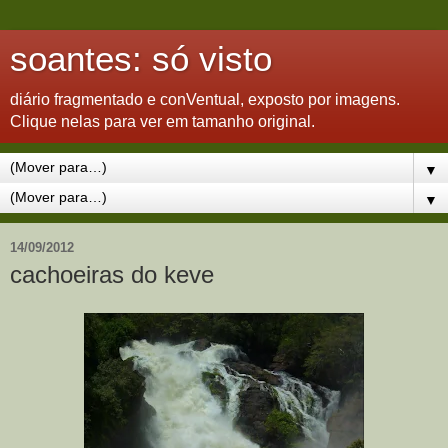
soantes: só visto
diário fragmentado e conVentual, exposto por imagens.
Clique nelas para ver em tamanho original.
▼
▼
14/09/2012
cachoeiras do keve