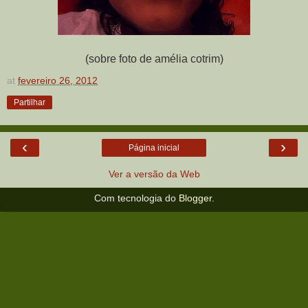
(sobre foto de amélia cotrim)
at
fevereiro 26, 2012
Partilhar
‹
›
Página inicial
Ver a versão da Web
Com tecnologia do
Blogger
.