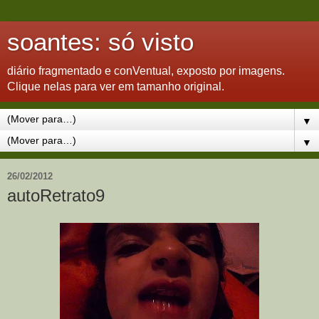
soantes: só visto
diário fragmentado e conVentual, exposto por imagens.
Clique nelas para ver em tamanho original.
▼
▼
26/02/2012
autoRetrato9