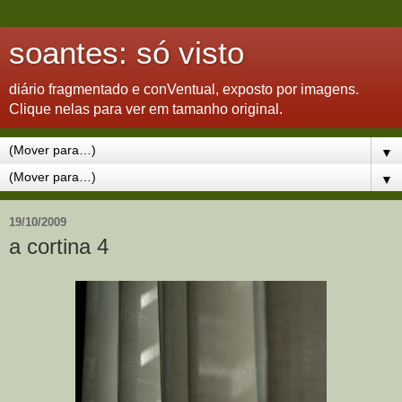
soantes: só visto
diário fragmentado e conVentual, exposto por imagens.
Clique nelas para ver em tamanho original.
▼
▼
19/10/2009
a cortina 4