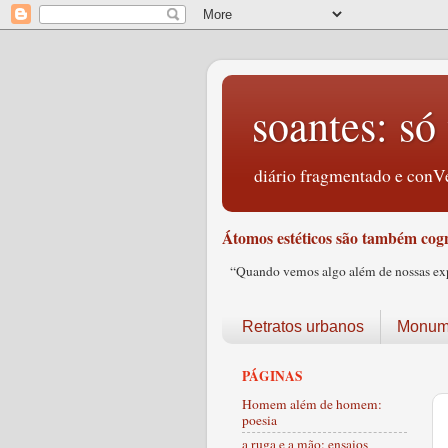
soantes: só 
diário fragmentado e conVe
Átomos estéticos são também cogn
“Quando vemos algo além de nossas expec
Retratos urbanos
Monume
PÁGINAS
Homem além de homem:
poesia
a ruga e a mão: ensaios