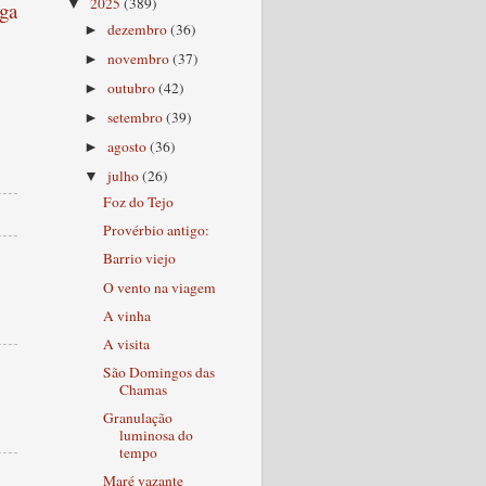
2025
(389)
▼
ga
dezembro
(36)
►
novembro
(37)
►
outubro
(42)
►
setembro
(39)
►
agosto
(36)
►
julho
(26)
▼
Foz do Tejo
Provérbio antigo:
Barrio viejo
O vento na viagem
A vinha
A visita
São Domingos das
Chamas
Granulação
luminosa do
tempo
Maré vazante