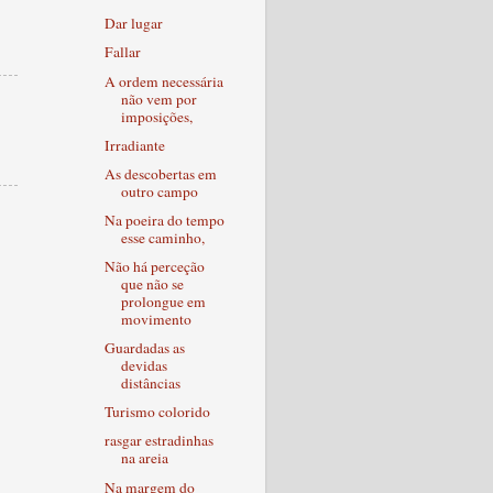
Dar lugar
Fallar
A ordem necessária
não vem por
imposições,
Irradiante
As descobertas em
outro campo
Na poeira do tempo
esse caminho,
Não há perceção
que não se
prolongue em
movimento
Guardadas as
devidas
distâncias
Turismo colorido
rasgar estradinhas
na areia
Na margem do