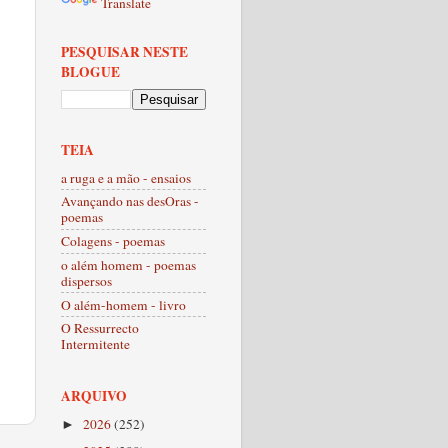
Translate
PESQUISAR NESTE
BLOGUE
TEIA
a ruga e a mão - ensaios
Avançando nas desOras -
poemas
Colagens - poemas
o além homem - poemas
dispersos
O além-homem - livro
O Ressurrecto
Intermitente
ARQUIVO
2026
(252)
►