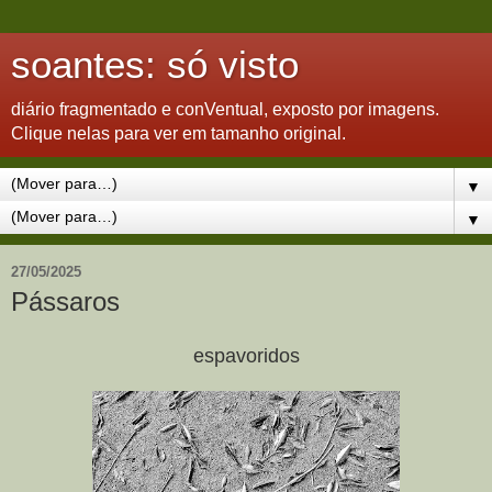
soantes: só visto
diário fragmentado e conVentual, exposto por imagens.
Clique nelas para ver em tamanho original.
▼
▼
27/05/2025
Pássaros
espavoridos