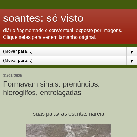
soantes: só visto
diário fragmentado e conVentual, exposto por imagens.
Clique nelas para ver em tamanho original.
▼
▼
11/01/2025
Formavam sinais, prenúncios,
hieróglifos, entrelaçadas
suas palavras escritas nareia