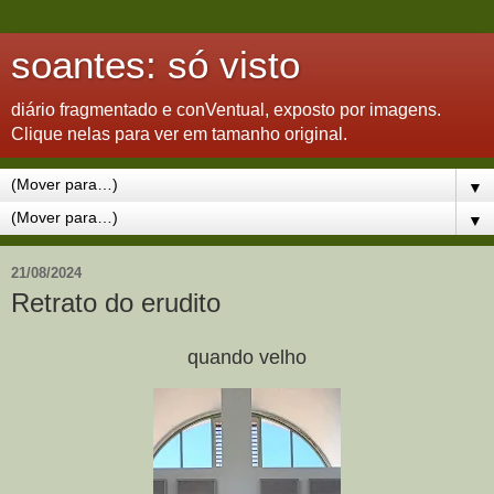
soantes: só visto
diário fragmentado e conVentual, exposto por imagens.
Clique nelas para ver em tamanho original.
▼
▼
21/08/2024
Retrato do erudito
quando velho