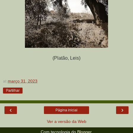
(Platão, Leis)
at
março 31, 2023
Partilhar
‹
›
Página inicial
Ver a versão da Web
Com tecnologia do
Blogger
.