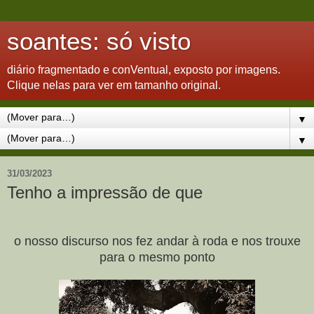
soantes: só visto
diário fragmentado e conVentual, exposto por imagens.
Clique nelas para ver em tamanho original.
▼
▼
31/03/2023
Tenho a impressão de que
o nosso discurso nos fez andar à roda e nos trouxe
para o mesmo ponto