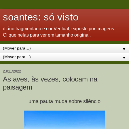
soantes: só visto
diário fragmentado e conVentual, exposto por imagens.
Clique nelas para ver em tamanho original.
▼
▼
23/11/2022
As aves, às vezes, colocam na
paisagem
uma pauta muda sobre silêncio