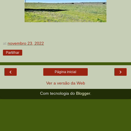
at
novembro 23, 2022
Partilhar
‹
›
Página inicial
Ver a versão da Web
Com tecnologia do
Blogger
.