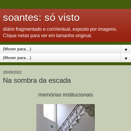
soantes: só visto
diário fragmentado e conVentual, exposto por imagens.
Clique nelas para ver em tamanho original.
▼
▼
20/09/2022
Na sombra da escada
memórias institucionais