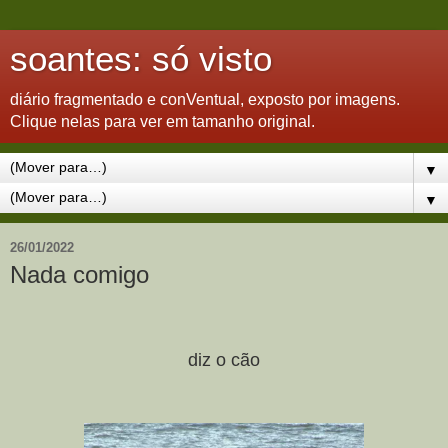
soantes: só visto
diário fragmentado e conVentual, exposto por imagens.
Clique nelas para ver em tamanho original.
▼
▼
26/01/2022
Nada comigo
diz o cão