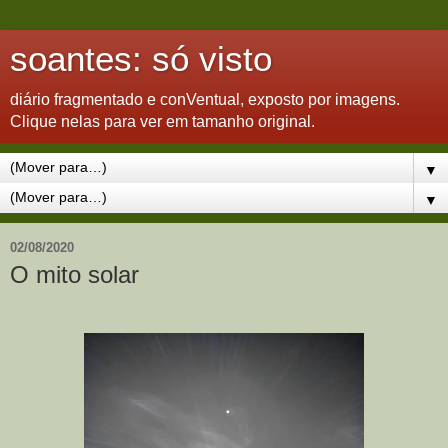
soantes: só visto
diário fragmentado e conVentual, exposto por imagens.
Clique nelas para ver em tamanho original.
▼
▼
02/08/2020
O mito solar