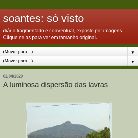
soantes: só visto
diário fragmentado e conVentual, exposto por imagens.
Clique nelas para ver em tamanho original.
▼
▼
02/04/2020
A luminosa dispersão das lavras