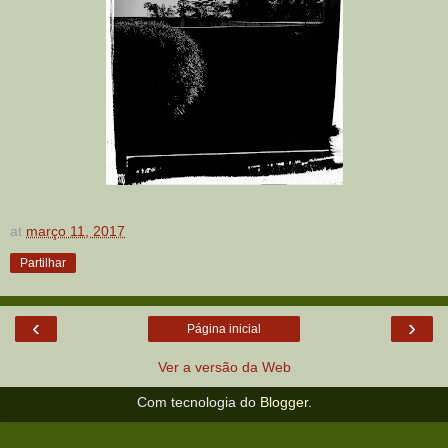
at
março 11, 2017
Partilhar
‹
›
Página inicial
Ver a versão da Web
Com tecnologia do
Blogger
.