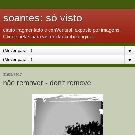
soantes: só visto
diário fragmentado e conVentual, exposto por imagens.
Clique nelas para ver em tamanho original.
▼
▼
11/03/2017
não remover - don't remove