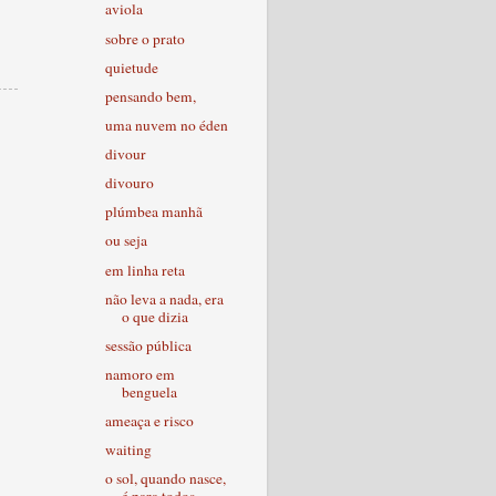
aviola
sobre o prato
quietude
pensando bem,
uma nuvem no éden
divour
divouro
plúmbea manhã
ou seja
em linha reta
não leva a nada, era
o que dizia
sessão pública
namoro em
benguela
ameaça e risco
waiting
o sol, quando nasce,