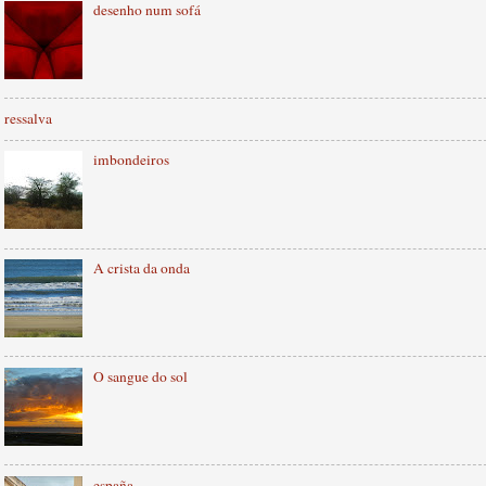
desenho num sofá
ressalva
imbondeiros
A crista da onda
O sangue do sol
españa