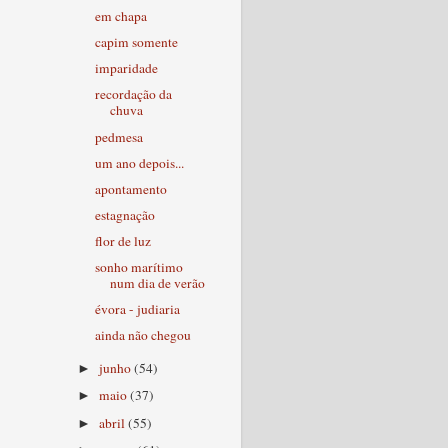
em chapa
capim somente
imparidade
recordação da
chuva
pedmesa
um ano depois...
apontamento
estagnação
flor de luz
sonho marítimo
num dia de verão
évora - judiaria
ainda não chegou
junho
(54)
►
maio
(37)
►
abril
(55)
►