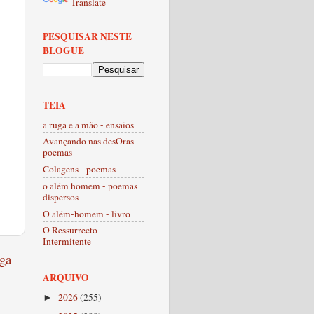
Translate
PESQUISAR NESTE
BLOGUE
TEIA
a ruga e a mão - ensaios
Avançando nas desOras -
poemas
Colagens - poemas
o além homem - poemas
dispersos
O além-homem - livro
O Ressurrecto
Intermitente
ga
ARQUIVO
2026
(255)
►