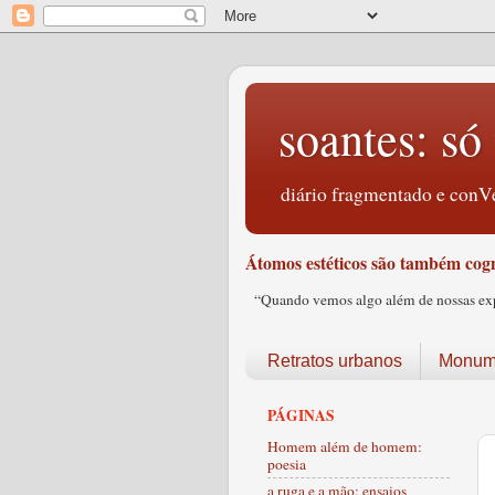
soantes: só 
diário fragmentado e conVe
Átomos estéticos são também cogn
“Quando vemos algo além de nossas expec
Retratos urbanos
Monume
PÁGINAS
Homem além de homem:
poesia
a ruga e a mão: ensaios