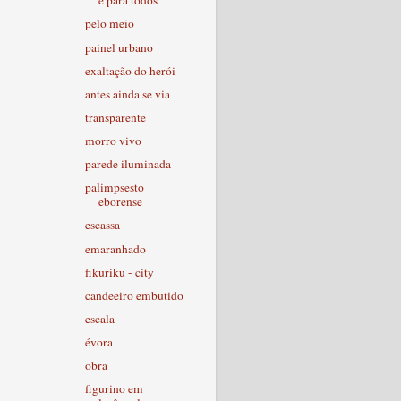
é para todos
pelo meio
painel urbano
exaltação do herói
antes ainda se via
transparente
morro vivo
parede iluminada
palimpsesto
eborense
escassa
emaranhado
fikuriku - city
candeeiro embutido
escala
évora
obra
figurino em