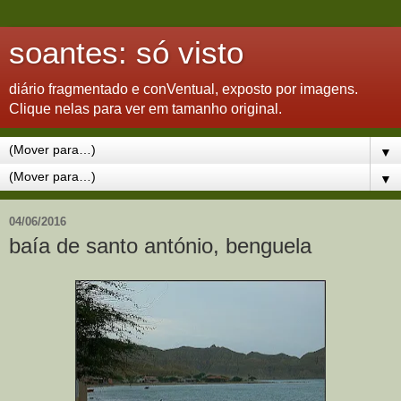
soantes: só visto
diário fragmentado e conVentual, exposto por imagens.
Clique nelas para ver em tamanho original.
▼
▼
04/06/2016
baía de santo antónio, benguela