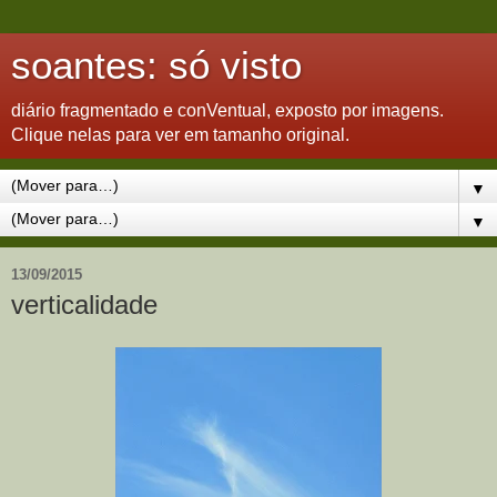
soantes: só visto
diário fragmentado e conVentual, exposto por imagens.
Clique nelas para ver em tamanho original.
▼
▼
13/09/2015
verticalidade