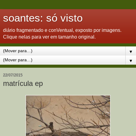
soantes: só visto
diário fragmentado e conVentual, exposto por imagens.
Clique nelas para ver em tamanho original.
▼
▼
22/07/2015
matrícula ep