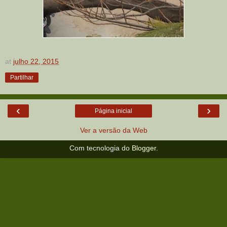
at
julho 22, 2015
Partilhar
‹
›
Página inicial
Ver a versão da Web
Com tecnologia do
Blogger
.