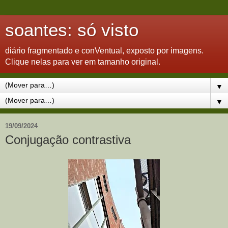
soantes: só visto
diário fragmentado e conVentual, exposto por imagens.
Clique nelas para ver em tamanho original.
▼
▼
19/09/2024
Conjugação contrastiva