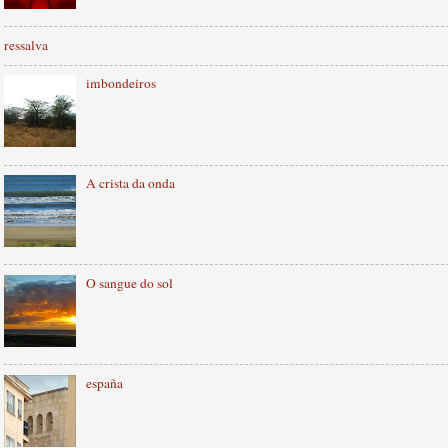
ressalva
imbondeiros
A crista da onda
O sangue do sol
españa