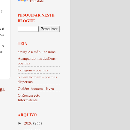
Translate
 e
PESQUISAR NESTE
BLOGUE
s é
mos
TEIA
 o
a:
a ruga e a mão - ensaios
Avançando nas desOras -
poemas
Colagens - poemas
o além homem - poemas
dispersos
ga
O além-homem - livro
O Ressurrecto
Intermitente
ARQUIVO
2026
(255)
►