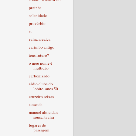
prainha
solenidade
provérbio
st
ruína arcaica
carimbo antigo
tens futuro?
o meu nome é
multidão
carbonizado
rádio clube do
lobito, anos 50
cruzeiro seixas
a escada
manuel almeida e
sousa, tavira
lugares de
passagem