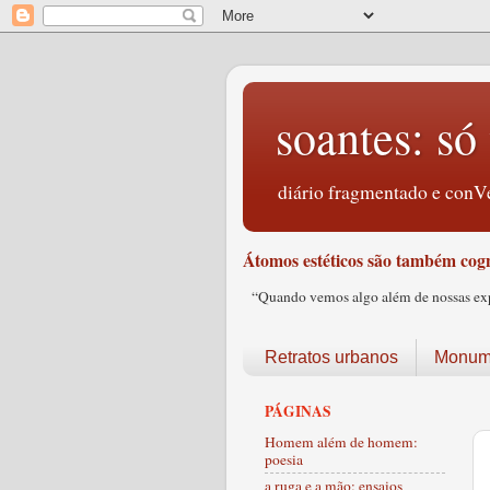
soantes: só 
diário fragmentado e conVe
Átomos estéticos são também cogn
“Quando vemos algo além de nossas expec
Retratos urbanos
Monume
PÁGINAS
Homem além de homem:
poesia
a ruga e a mão: ensaios