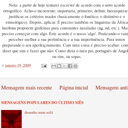
Nota: a partir de hoje tentarei escrever de acordo com o novo acordo
ortográfico. Acho-o incoerente; importaria, primeiro, definir, hierarquizar
justificar os critérios usados (basicamente o fonético, o distintivo e o
etimológico). Depois, aplicar. É preciso também os linguistas da África
lusófona proporem grafemas para consoantes nasaladas (ng, nd, etc.). Ma
preciso começar com algo. Este acordo é o nosso 'algo'. Praticando-o va
perceber melhor a sua pertinência e a sua impertinência. Para irmos
preparando o seu aperfeiçoamento. Com uma coisa é preciso acabar: com
dizer que sim e fazer que não. Como dizia o meu pai, português de Angol
ou sim, ou sopas.
at
janeiro 19, 2009
Mensagem mais recente
Página inicial
Mensagem anti
MENSAGENS POPULARES DO ÚLTIMO MÊS
desenho num sofá