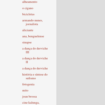
alheamento
o cigano
bicicletas
armando nunes,
jornalista
aliciante
ana, benguelense
sinapse
a dança do derviche
III
a dança do derviche
II
a dança do derviche
história e síntese do
sufismo
fotogenia
mito
joan brossa
cine kalunga,