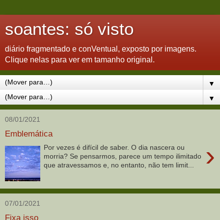
soantes: só visto
diário fragmentado e conVentual, exposto por imagens.
Clique nelas para ver em tamanho original.
▼
▼
08/01/2021
Emblemática
›
Por vezes é difícil de saber. O dia nascera ou
morria? Se pensarmos, parece um tempo ilimitado
que atravessamos e, no entanto, não tem limit...
07/01/2021
Fixa isso