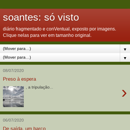
soantes: só visto
diário fragmentado e conVentual, exposto por imagens.
Clique nelas para ver em tamanho original.
▼
▼
08/07/2020
Preso à espera
›
, a tripulação...
06/07/2020
De saída, um barco