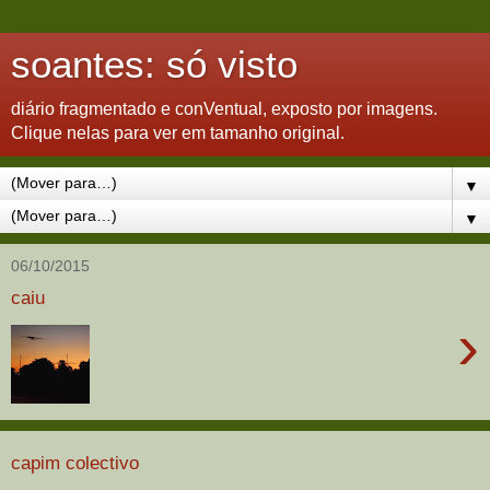
soantes: só visto
diário fragmentado e conVentual, exposto por imagens.
Clique nelas para ver em tamanho original.
▼
▼
06/10/2015
caiu
›
capim colectivo