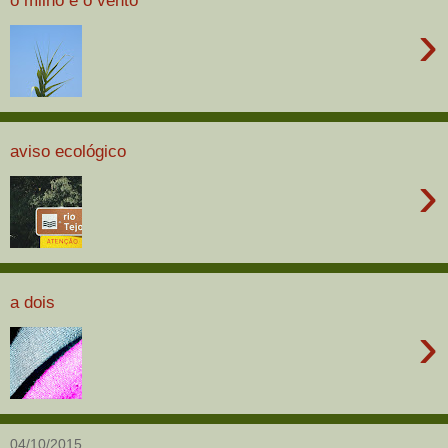
›
aviso ecológico
›
a dois
›
04/10/2015