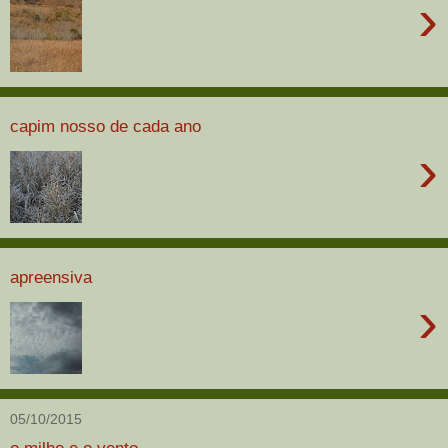
›
capim nosso de cada ano
›
apreensiva
›
05/10/2015
o milho e o vento